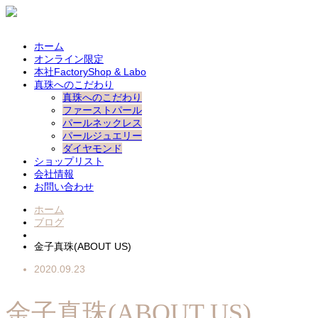
ホーム
オンライン限定
本社FactoryShop & Labo
真珠へのこだわり
真珠へのこだわり
ファーストパール
パールネックレス
パールジュエリー
ダイヤモンド
ショップリスト
会社情報
お問い合わせ
ホーム
ブログ
金子真珠(ABOUT US)
2020.09.23
金子真珠(ABOUT US)