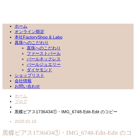
ホーム
オンライン限定
本社FactoryShop & Labo
真珠へのこだわり
真珠へのこだわり
ファーストパール
パールネックレス
パールジュエリー
ダイヤモンド
ショップリスト
会社情報
お問い合わせ
ホーム
ブログ
黒蝶ピアス1736434①・IMG_6748-Edit-Edit のコピー
2020.01.10
黒蝶ピアス1736434①・IMG_6748-Edit-Edit のコ