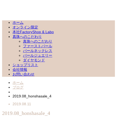
ホーム
オンライン限定
本社FactoryShop & Labo
真珠へのこだわり
真珠へのこだわり
ファーストパール
パールネックレス
パールジュエリー
ダイヤモンド
ショップリスト
会社情報
お問い合わせ
ホーム
ブログ
2019.08_honshasale_4
2019.08.11
2019.08_honshasale_4