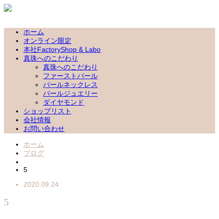
ホーム
オンライン限定
本社FactoryShop & Labo
真珠へのこだわり
真珠へのこだわり
ファーストパール
パールネックレス
パールジュエリー
ダイヤモンド
ショップリスト
会社情報
お問い合わせ
ホーム
ブログ
5
2020.09.24
5