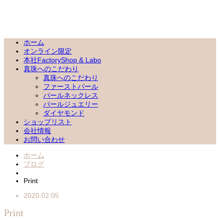
ホーム
オンライン限定
本社FactoryShop & Labo
真珠へのこだわり
真珠へのこだわり
ファーストパール
パールネックレス
パールジュエリー
ダイヤモンド
ショップリスト
会社情報
お問い合わせ
ホーム
ブログ
Print
2020.02.05
Print