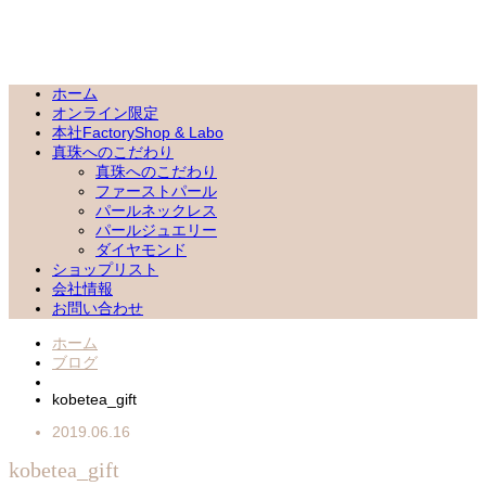
ホーム
オンライン限定
本社FactoryShop & Labo
真珠へのこだわり
真珠へのこだわり
ファーストパール
パールネックレス
パールジュエリー
ダイヤモンド
ショップリスト
会社情報
お問い合わせ
ホーム
ブログ
kobetea_gift
2019.06.16
kobetea_gift