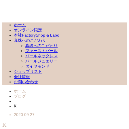
ホーム
オンライン限定
本社FactoryShop & Labo
真珠へのこだわり
真珠へのこだわり
ファーストパール
パールネックレス
パールジュエリー
ダイヤモンド
ショップリスト
会社情報
お問い合わせ
ホーム
ブログ
K
2020.09.27
K