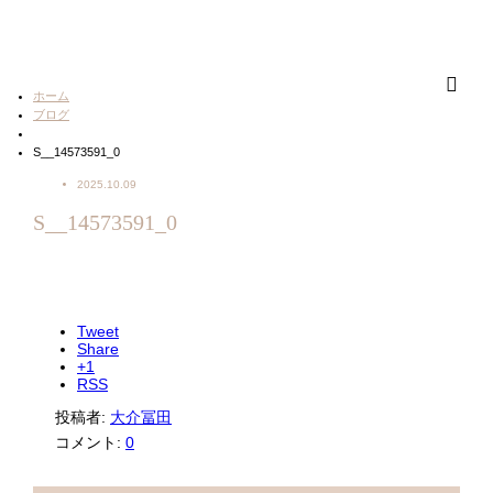
ホーム
ブログ
S__14573591_0
2025.10.09
S__14573591_0
Tweet
Share
+1
RSS
投稿者:
大介冨田
コメント:
0